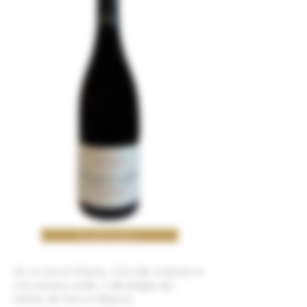
En savoir plus...
Un vin tout en finesse, à la robe soutenue et
à la structure solide, il développe des
arômes de fruits et d'épices.