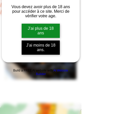
Nuits-Saint-Georges 1er Cru "Les Pruliers"
Vous devez avoir plus de 18 ans
Nuits-Saint-Georges 1er Cru "Les Crots"
pour accéder à ce site. Merci de
vérifier votre age.
J'ai plus de 18
ans
J'ai moins de 18
ans.
Build a FREE AI website with
AI Website
Builder
Nuits-Saint-Georges "Les
Damodes"