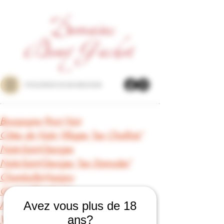
VITICULTRICES EN BOURGOGNE
Bourgogne Pinot Noir
Côtes de Nuits Villages "Les Chaillots"
Nuits-Saint-Georges
Nuits-Saint-Georges "Les Damodes"
Chambolle-Musigny
Gevrey-Chambertin
Avez vous plus de 18
Morey-Saint-Denis
ans?
Vosne-Romanée