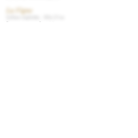
La Vigne
Surface exploitée : 85a 21ca
Encépagement : Pinot Noir.
Cuvée issue de l'assemblage de deux
parcelles sur sol argilo-calcaire peu profond.
L'âge des vignes se situe entre 30 et 60
ans.
Vinification & Elevage
Vinification traditionnelle en cuves ouvertes,
avec pigeages et remontages selon
dégustation; cuvaison de 15 jours minimum;
entonnage (30% de fûts neufs)
Style du vin et conseils de
garde
Vin noble et racé, tout en élégance; Grande
complexité aromatique : notes de réglisse,
de vanille et caramel; Tanins fermes sur la
jeunesse, gagnant une finesse exquise lors